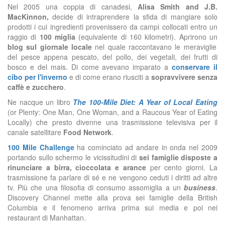
Nel 2005 una coppia di canadesi,
Alisa Smith and J.B.
MacKinnon,
decide di intraprendere la sfida di mangiare solo
prodotti i cui ingredienti provenissero da campi collocati entro un
raggio di
100 miglia
(equivalente di 160 kilometri). Aprirono un
blog sul giornale locale
nel quale raccontavano le meraviglie
del pesce appena pescato, del pollo, dei vegetali, dei frutti di
bosco e del mais. Di come avevano imparato a
conservare il
cibo per l'inverno
e di come erano riusciti a
sopravvivere senza
caffè e zucchero
.
Ne nacque un libro
The 100-Mile Diet: A Year of Local Eating
(or Plenty: One Man, One Woman, and a Raucous Year of Eating
Locally) che presto divenne una trasmissione televisiva per il
canale satellitare
Food Network
.
100 Mile Challenge
ha cominciato ad andare in onda nel 2009
portando sullo schermo le vicissitudini di
sei famiglie disposte a
rinunciare a birra, cioccolata e arance
per cento giorni. La
trasmissione fa parlare di sé e ne vengono ceduti i diritti ad altre
tv. Più che una filosofia di consumo assomiglia a un
business
.
Discovery Channel mette alla prova sei famiglie della British
Columbia e il fenomeno arriva prima sui media e poi nei
restaurant di Manhattan.