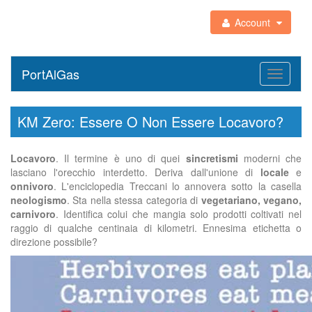
Account
PortAlGas
Toggle
navigati
KM Zero: Essere O Non Essere Locavoro?
Locavoro
. Il termine è uno di quei
sincretismi
moderni che
lasciano l'orecchio interdetto. Deriva dall'unione di
locale
e
onnivoro
. L'enciclopedia Treccani lo annovera sotto la casella
neologismo
. Sta nella stessa categoria di
vegetariano, vegano,
carnivoro
. Identifica colui che mangia solo prodotti coltivati nel
raggio di qualche centinaia di kilometri. Ennesima etichetta o
direzione possibile?