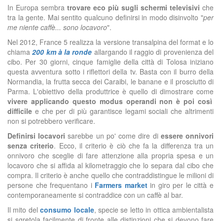
In Europa sembra
trovare eco più sugli schermi televisivi
che
tra la gente. Mai sentito qualcuno definirsi in modo disinvolto "
per
me niente caffè... sono locavoro
".
Nel 2012, France 5 realizza la versione transalpina del format e lo
chiama
200 km à la ronde
allargando il raggio di provenienza del
cibo. Per 30 giorni, cinque famiglie della città di Tolosa iniziano
questa avventura sotto i riflettori della tv. Basta con il burro della
Normandia, la frutta secca dei Caraibi, le banane e il prosciutto di
Parma. L'obiettivo della produttrice è quello di dimostrare come
vivere applicando questo modus operandi non è poi così
difficile
e che per di più garantisce legami sociali che altrimenti
non si potrebbero verificare.
Definirsi locavori
sarebbe un po' come dire di
essere onnivori
senza criterio
. Ecco, il criterio è ciò che fa la differenza tra un
onnivoro che sceglie di fare attenzione alla propria spesa e un
locavoro che si affida al kilometraggio che lo separa dal cibo che
compra. Il criterio è anche quello che contraddistingue le milioni di
persone che frequentano i
Farmers market
in giro per le città e
contemporaneamente si contraddice con un caffè al bar.
Il mito del
consumo locale
, specie se letto in ottica ambientalista
si sgretola facilmente di fronte alle distinzioni che si devono fare