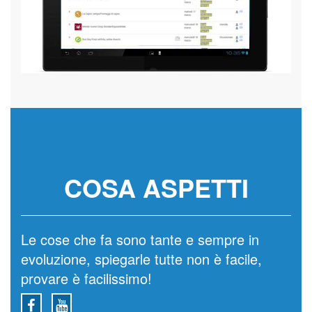
COSA ASPETTI
Le cose che fa sono tante e sempre in
evoluzione, spiegarle tutte non è facile,
provare è facilissimo!