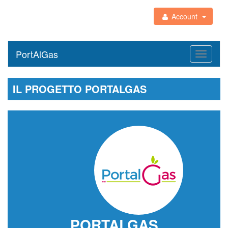
Account
PortAlGas
Toggle
navigati
IL PROGETTO PORTALGAS
PORTALGAS